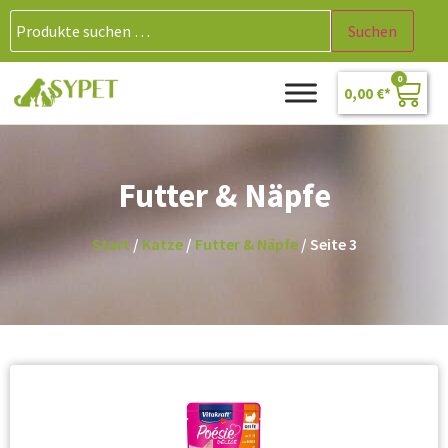
Suchen
0
0,00
€
Futter & Näpfe
Start
/
Katze
/
Futter & Näpfe
/ Seite 3