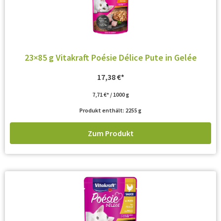
23×85 g Vitakraft Poésie Délice Pute in Gelée
17,38
€
7,71
€
/
1000
g
Produkt enthält: 2255
g
Zum Produkt