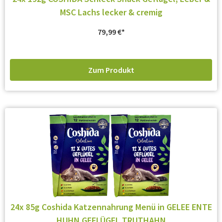
MSC Lachs lecker & cremig
79,99
€
Zum Produkt
24x 85g Coshida Katzennahrung Menü in GELEE ENTE
HUHN GEFLÜGEL TRUTHAHN