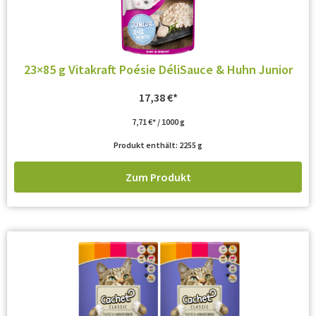
23×85 g Vitakraft Poésie DéliSauce & Huhn Junior
17,38
€
7,71
€
/
1000
g
Produkt enthält: 2255
g
Zum Produkt