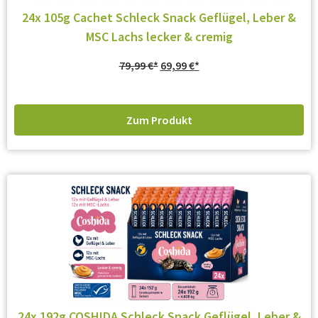
24x 105g Cachet Schleck Snack Geflügel, Leber &
MSC Lachs lecker & cremig
79,99
€
69,99
€
Zum Produkt
24x 192g COSHIDA Schleck Snack Geflügel, Leber &