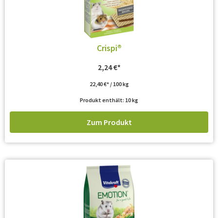
Crispi®
2,24
€
22,40
€
/
100
kg
Produkt enthält: 10
kg
Zum Produkt