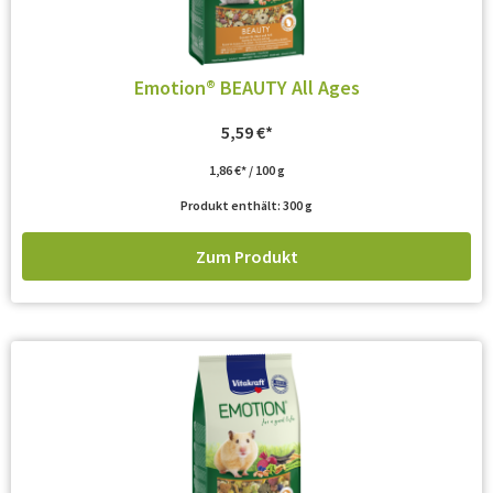
Emotion® BEAUTY All Ages
5,59
€
1,86
€
/
100
g
Produkt enthält: 300
g
Zum Produkt