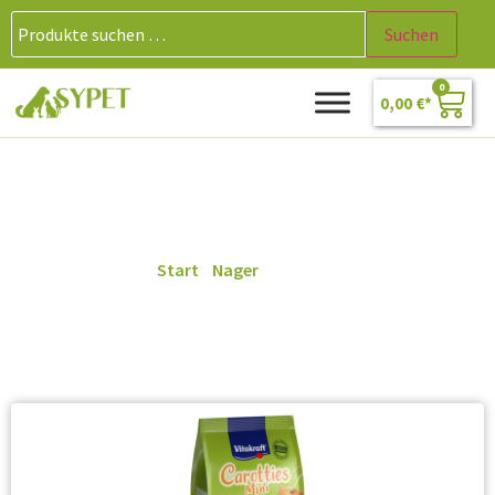
Suchen
0
0,00
€
Hamster
Start
/
Nager
/ Hamster