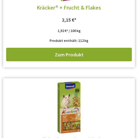
Kräcker® + Frucht & Flakes
2,15
€
1,92
€
/
100
kg
Produkt enthält: 112
kg
Zum Produkt