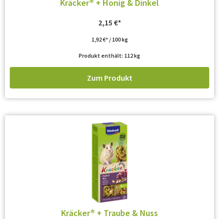
Kräcker® + Honig & Dinkel
2,15
€
1,92
€
/
100
kg
Produkt enthält: 112
kg
Zum Produkt
Kräcker® + Traube & Nuss