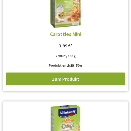
Carotties Mini
3,99
€
7,98
€
/
100
g
Produkt enthält: 50
g
Zum Produkt