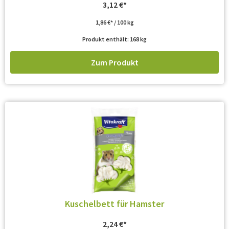
3,12
€
1,86
€
/
100
kg
Produkt enthält: 168
kg
Zum Produkt
Kuschelbett für Hamster
2,24
€