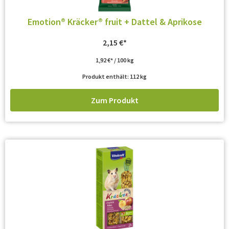
Emotion® Kräcker® fruit + Dattel & Aprikose
2,15
€
1,92
€
/
100
kg
Produkt enthält: 112
kg
Zum Produkt