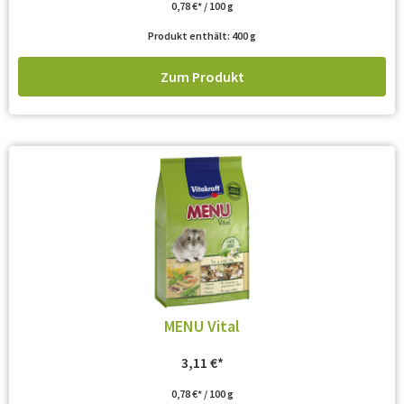
0,78
€
/
100
g
Produkt enthält: 400
g
Zum Produkt
MENU Vital
3,11
€
0,78
€
/
100
g