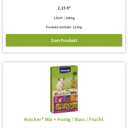
2,15
€
1,92
€
/
100
kg
Produkt enthält: 112
kg
Zum Produkt
Kräcker® Mix + Honig / Nuss / Frucht