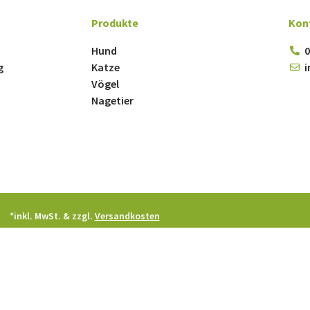
Produkte
Kon
Hund
0
g
Katze
i
Vögel
Nagetier
*inkl. MwSt. & zzgl.
Versandkosten