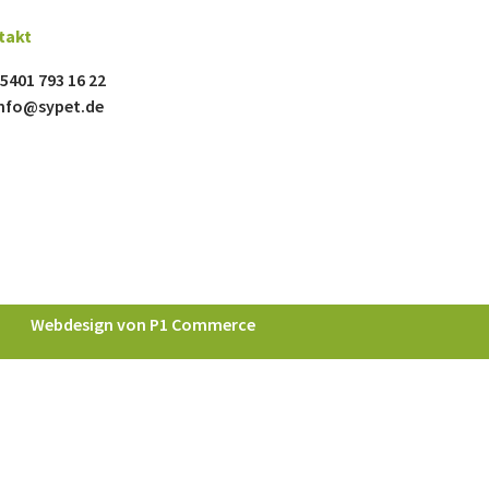
takt
5401 793 16 22
nfo@sypet.de
Webdesign von P1 Commerce