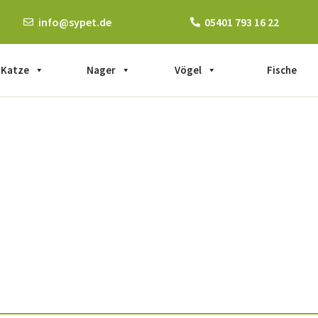
info@sypet.de
05401 793 16 22
Katze
Nager
Vögel
Fische