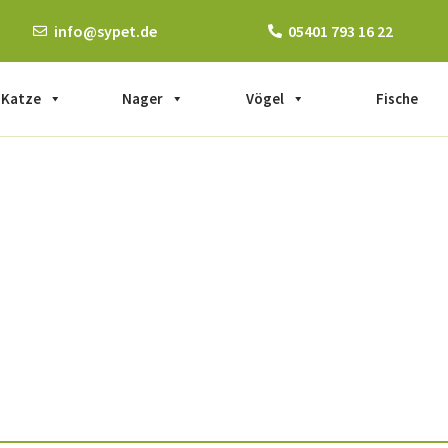
info@sypet.de
05401 793 16 22
Katze
Nager
Vögel
Fische