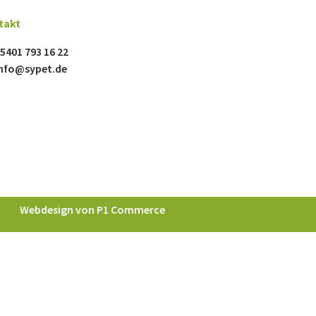
takt
5401 793 16 22
nfo@sypet.de
Webdesign von P1 Commerce