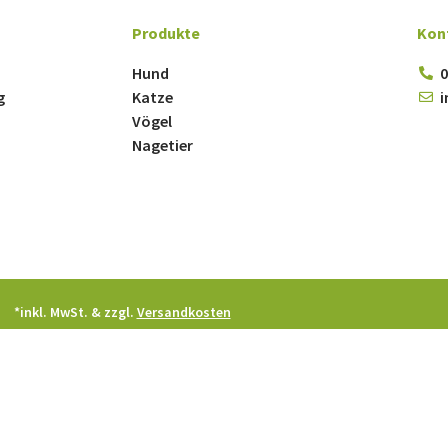
Produkte
Kon
Hund
0
g
Katze
i
Vögel
Nagetier
*inkl. MwSt. & zzgl.
Versandkosten