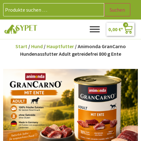
Suchen
0
0,00
€
Start
/
Hund
/
Hauptfutter
/ Animonda GranCarno
Hundenassfutter Adult getreidefrei 800 g Ente