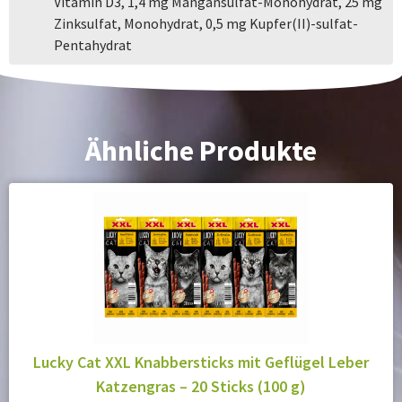
Vitamin D3, 1,4 mg Mangansulfat-Monohydrat, 25 mg
Zinksulfat, Monohydrat, 0,5 mg Kupfer(II)-sulfat-
Pentahydrat
Ähnliche Produkte
Lucky Cat XXL Knabbersticks mit Geflügel Leber
Katzengras – 20 Sticks (100 g)