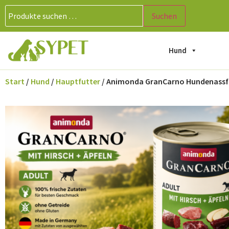
Suchen
Hund
Start
/
Hund
/
Hauptfutter
/ Animonda GranCarno Hundenassfutt