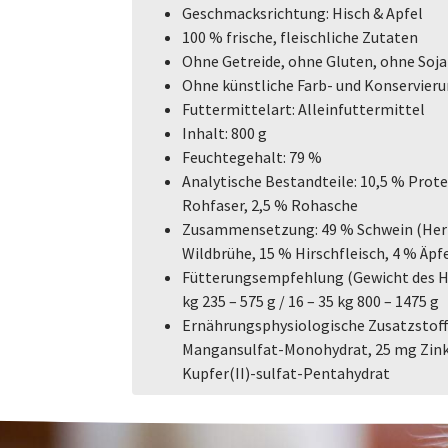
Geschmacksrichtung: Hisch & Apfel
100 % frische, fleischliche Zutaten
Ohne Getreide, ohne Gluten, ohne Soja
Ohne künstliche Farb- und Konservier
Futtermittelart: Alleinfuttermittel
Inhalt: 800 g
Feuchtegehalt: 79 %
Analytische Bestandteile: 10,5 % Prote
Rohfaser, 2,5 % Rohasche
Zusammensetzung: 49 % Schwein (Herz, 
Wildbrühe, 15 % Hirschfleisch, 4 % Äpfe
Fütterungsempfehlung (Gewicht des Hu
kg 235 – 575 g / 16 – 35 kg 800 – 1475 g
Ernährungsphysiologische Zusatzstoffe 
Mangansulfat-Monohydrat, 25 mg Zink
Kupfer(II)-sulfat-Pentahydrat