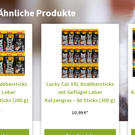
Ähnliche Produkte
abbersticks
Lucky Cat XXL Knabbersticks
l Leber
mit Geflügel Leber
K
ticks (200 g)
Katzengras – 60 Sticks (300 g)
10,99
€