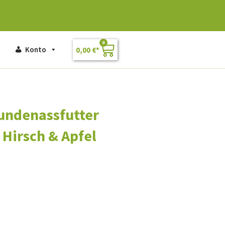
0
Konto
0,00
€
undenassfutter
 Hirsch & Apfel