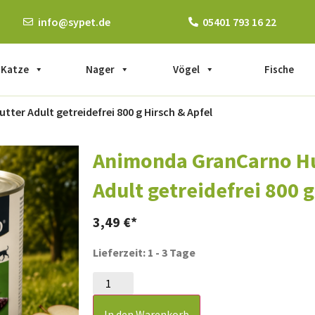
info@sypet.de
05401 793 16 22
Katze
Nager
Vögel
Fische
er Adult getreidefrei 800 g Hirsch & Apfel
Animonda GranCarno H
Adult getreidefrei 800 g
3,49
€
Lieferzeit: 1 - 3 Tage
In den Warenkorb