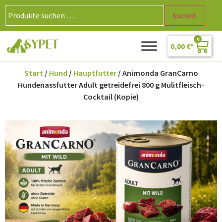
Suchen
0
0,00
€
Start
/
Hund
/
Hauptfutter
/ Animonda GranCarno
Hundenassfutter Adult getreidefrei 800 g Mulitfleisch-
Cocktail (Kopie)