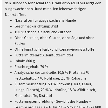
den Hunde so sehr schätzen. GranCarno Adult versorgt den
ausgewachsenen Hund mit allen lebenswichtigen
Nährstoffen.
Nassfutter für ausgewachsene Hunde
Geschmacksrichtung: Wild
100 % frische, fleischliche Zutaten
Ohne Getreide, ohne Gluten, ohne Soja und ohne
Zucker
Ohne künstliche Farb- und Konservierungsstoffe
Futtermittelart: Alleinfuttermittel
Inhalt: 800 g
Feuchtegehalt: 79 %
Analytische Bestandteile: 10,5 % Protein, 5 %
Fettgehalt, 0,4 % Rohfaser, 2,5 % Rohasche
Zusammensetzung: 53 % Schwein (Herz, Leber,
Lunge, Fleisch), 29 % Wildbrühe, 15 % Wildfleisch,
Mineralstoffe, Distelöl
Fütterungsempfehlung (Gewicht des Hundes =
Gramm pro Tag): 3 – 10 kg 235 – 575 g / 16 – 35 kg 800