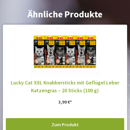
Ähnliche Produkte
Lucky Cat XXL Knabbersticks mit Geflügel Leber
Katzengras – 20 Sticks (100 g)
3,99
€
Zum Produkt