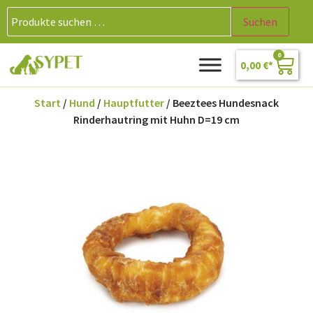
Suchen
0
0,00
€
Start
/
Hund
/
Hauptfutter
/ Beeztees Hundesnack
Rinderhautring mit Huhn D=19 cm