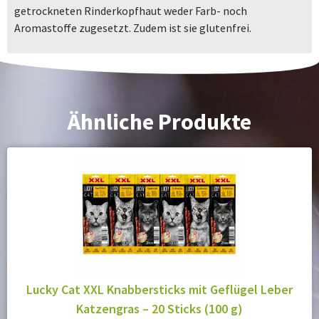
getrockneten Rinderkopfhaut weder Farb- noch
Aromastoffe zugesetzt. Zudem ist sie glutenfrei.
Ähnliche Produkte
Lucky Cat XXL Knabbersticks mit Geflügel Leber
Katzengras – 20 Sticks (100 g)