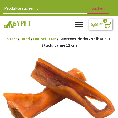
Suchen
0
0,00
€
Start
/
Hund
/
Hauptfutter
/ Beeztees Rinderkopfhaut 10
Stück, Länge 12 cm