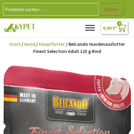
Suchen
0
0,00
€
Start
/
Hund
/
Hauptfutter
/ Belcando Hundenassfutter
Finest Selection Adult 125 g Rind