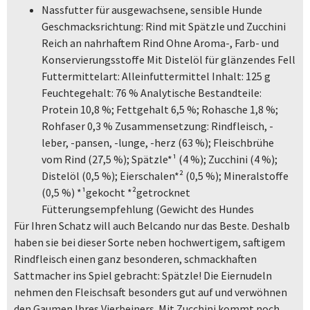
Nassfutter für ausgewachsene, sensible Hunde
Geschmacksrichtung: Rind mit Spätzle und Zucchini
Reich an nahrhaftem Rind Ohne Aroma-, Farb- und
Konservierungsstoffe Mit Distelöl für glänzendes Fell
Futtermittelart: Alleinfuttermittel Inhalt: 125 g
Feuchtegehalt: 76 % Analytische Bestandteile:
Protein 10,8 %; Fettgehalt 6,5 %; Rohasche 1,8 %;
Rohfaser 0,3 % Zusammensetzung: Rindfleisch, -
leber, -pansen, -lunge, -herz (63 %); Fleischbrühe
vom Rind (27,5 %); Spätzle*¹ (4 %); Zucchini (4 %);
Distelöl (0,5 %); Eierschalen*² (0,5 %); Mineralstoffe
(0,5 %) *¹gekocht *²getrocknet
Fütterungsempfehlung (Gewicht des Hundes
Für Ihren Schatz will auch Belcando nur das Beste. Deshalb
haben sie bei dieser Sorte neben hochwertigem, saftigem
Rindfleisch einen ganz besonderen, schmackhaften
Sattmacher ins Spiel gebracht: Spätzle! Die Eiernudeln
nehmen den Fleischsaft besonders gut auf und verwöhnen
den Gaumen Ihres Vierbeiners. Mit Zucchini kommt noch