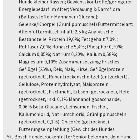
Hunde kleiner Rassen; Gewichtskontrolle/geringerer
Energiebedarf im Alter; Verdauung & Darmflora
(Ballaststoffe + Mannanen/Glucane);
Gelenke/Knorpel (Grünlippmuschel) Futtermittelart:
Alleinfuttermittel Inhalt: 2,5 kg Analytische
Bestandteile: Protein 19,0%; Fettgehalt 7,0%;
Rohfaser 7,0%; Rohasche 5,4%; Phosphor 0,70%;
Calcium 0,85%; Natrium 0,20%; Kalium 0,58%;
Magnesium 0,10% Zusammensetzung: Frisches
Geflügel (25%), Reis, Mais, Hirse, Geflügelprotein
(getrocknet), Rübentrockenschnitzel (entzuckert),
Cellulose, Proteinhydrolysat, Maisprotein
(getrocknet), Fischmehl, Erbsen (getrocknet), Hefe
(getrocknet, inkl. 0,1% Mannanoligosaccharide,
0,06% Beta-Glucane), Leinsamen, Fischöl,
Kaliumchlorid, Natriumchlorid, Grünlippmuscheln
(getrocknet, 0,1%), Chicorée (getrocknet)
Fütterungsempfehlung (Gewicht des Hundes
Mit Bosch Hundetrockenfutter Senior bekommt dein Hund