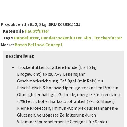
Produkt enthält: 2,5
kg
SKU
0629305135
Kategorie
Hauptfutter
Tags
Hundefutter
,
Hundetrockenfutter
,
Kilo
,
Trockenfutter
Marke:
Bosch Petfood Concept
Beschreibung
Trockenfutter für ältere Hunde (bis 15 kg
Endgewicht) ab ca. 7.–8. Lebensjahr
Geschmacksrichtung: Geflügel (mit Reis) Mit
Frischfleisch & hochwertigen, getrockneten Protein
Ohne glutenhaltiges Getreide, energie-/fettreduziert
(7% Fett), hoher Ballaststoffanteil (7% Rohfaser),
kleine Kroketten, Immun-Komplex aus Mannanen &
Glucanen, verzögerte Zellalterung durch
Vitamine/Spurenelemente Geeignet für Senior-