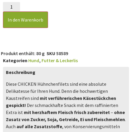
In den Warenkorb
Produkt enthält: 80
g
SKU
58589
Kategorien
Hund
,
Futter & Leckerlis
Beschreibung
Diese CHICKEN Hühnchenfilets sind eine absolute
Delikatesse für Ihren Hund. Denn die hochwertigen
Kaustreifen sind
mit verführerischen Käsestückchen
gespickt!
Der schmackhafte Snack mit dem raffinierten
Extra ist
mit herzhaftem Fleisch frisch zubereitet
–
ohne
Zusatz von Zucker, Soja, Getreide, Ei und Fleischmehlen
.
Auch
auf alle Zusatzstoffe
, von Konservierungsmitteln