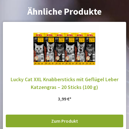
Ähnliche Produkte
Lucky Cat XXL Knabbersticks mit Geflügel Leber
Katzengras – 20 Sticks (100 g)
3,99
€
Zum Produkt