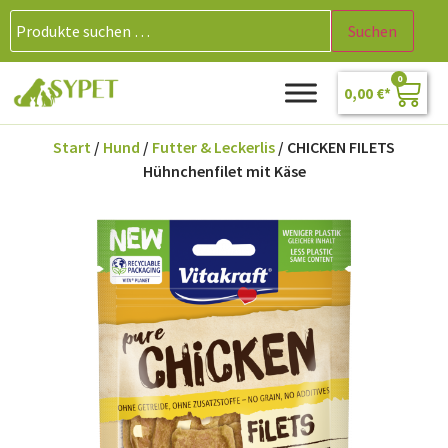
Suchen
0
0,00
€
Start
/
Hund
/
Futter & Leckerlis
/ CHICKEN FILETS
Hühnchenfilet mit Käse