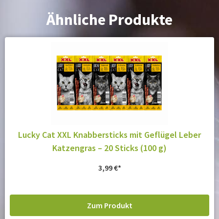
Ähnliche Produkte
Lucky Cat XXL Knabbersticks mit Geflügel Leber
Katzengras – 20 Sticks (100 g)
3,99
€
Zum Produkt