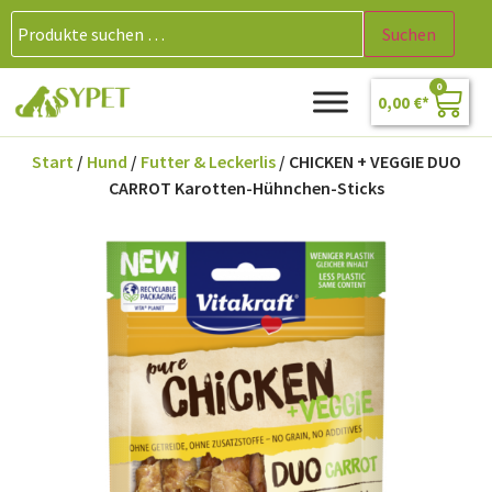
Suchen
0
0,00
€
Start
/
Hund
/
Futter & Leckerlis
/ CHICKEN + VEGGIE DUO
CARROT Karotten-Hühnchen-Sticks