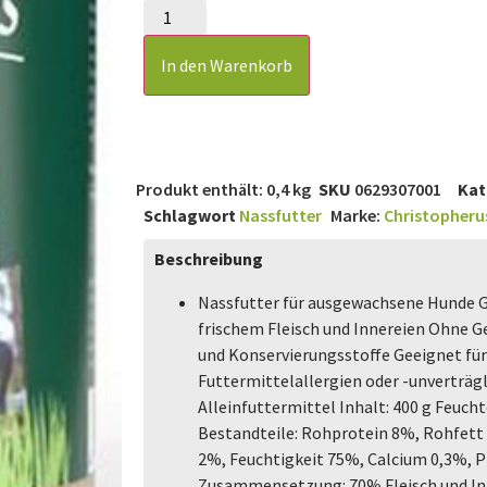
In den Warenkorb
Produkt enthält: 0,4
kg
SKU
0629307001
Kat
Schlagwort
Nassfutter
Marke:
Christopheru
Beschreibung
Nassfutter für ausgewachsene Hunde 
frischem Fleisch und Innereien Ohne Ge
und Konservierungsstoffe Geeignet für
Futtermittelallergien oder -unverträgl
Alleinfuttermittel Inhalt: 400 g Feuch
Bestandteile: Rohprotein 8%, Rohfett
2%, Feuchtigkeit 75%, Calcium 0,3%, 
Zusammensetzung: 70% Fleisch und In