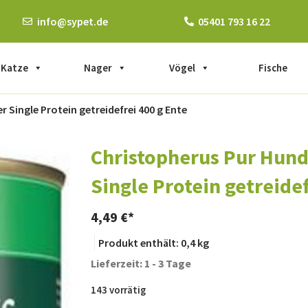
info@sypet.de
05401 793 16 22
Katze
Nager
Vögel
Fische
 Single Protein getreidefrei 400 g Ente
Christopherus Pur Hund
Single Protein getreidef
4,49
€
Produkt enthält: 0,4
kg
Lieferzeit: 1 - 3 Tage
143 vorrätig