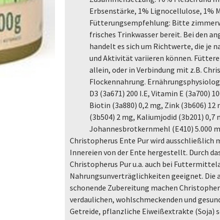
Erbsenstärke, 1% Lignocellulose, 1% M
Fütterungsempfehlung: Bitte zimmerwa
frisches Trinkwasser bereit. Bei den
handelt es sich um Richtwerte, die je n
und Aktivität variieren können. Fütte
allein, oder in Verbindung mit z.B. Chr
Flockennahrung. Ernährungsphysiologis
D3 (3a671) 200 I.E, Vitamin E (3a700) 1
Biotin (3a880) 0,2 mg, Zink (3b606) 12
(3b504) 2 mg, Kaliumjodid (3b201) 0,7 
Johannesbrotkernmehl (E410) 5.000 
Christopherus Ente Pur wird ausschließlich m
Innereien von der Ente hergestellt. Durch da
Christopherus Pur u.a. auch bei Futtermittel
Nahrungsunverträglichkeiten geeignet. Die 
schonende Zubereitung machen Christopherus
verdaulichen, wohlschmeckenden und gesund
Getreide, pflanzliche Eiweißextrakte (Soja) 