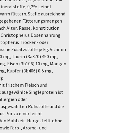
ineralstoffe, 0,2% Leinöl
rm füttern. Stelle ausreichend
 angegebenen Fütterungsmengen
ach Alter, Rasse, Konstitution
re Christopherus Dosennahrung
istopherus Trocken- oder
che Zusatzstoffe je kg: Vitamin
00 mg, Taurin (3a370) 450 mg,
 mg, Eisen (3b106) 10 mg, Mangan
mg, Kupfer (3b406) 0,5 mg,
mg
it frischem Fleisch und
s ausgewählte Singleprotein ist
allergien oder
ausgewählten Rohstoffe und die
 Pur zu einer leicht
en Mahlzeit. Hergestellt ohne
sowie Farb-, Aroma- und