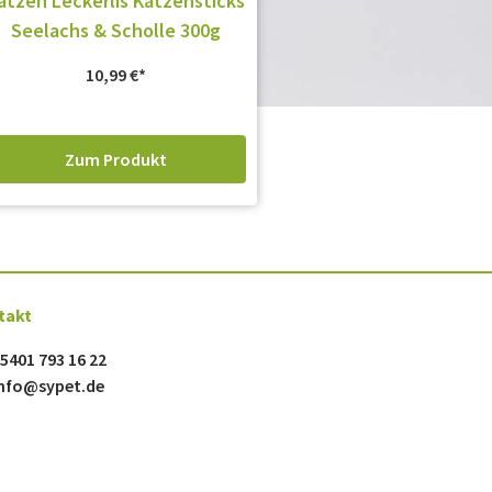
atzen Leckerlis Katzensticks
Seelachs & Scholle 300g
10,99
€
Zum Produkt
takt
5401 793 16 22
nfo@sypet.de