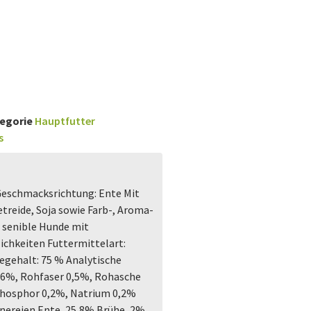
egorie
Hauptfutter
s
Geschmacksrichtung: Ente Mit
treide, Soja sowie Farb-, Aroma-
 senible Hunde mit
ichkeiten Futtermittelart:
tegehalt: 75 % Analytische
 6%, Rohfaser 0,5%, Rohasche
Phosphor 0,2%, Natrium 0,2%
nereien Ente, 25,8% Brühe, 2%