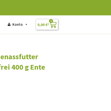
0
Konto
0,00
€
enassfutter
rei 400 g Ente