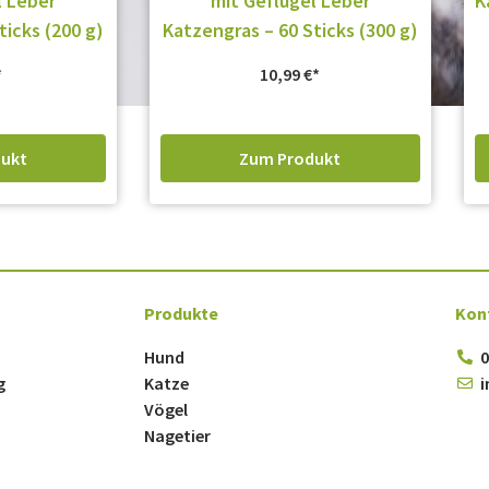
l Leber
mit Geflügel Leber
K
ticks (200 g)
Katzengras – 60 Sticks (300 g)
10,99
€
ukt
Zum Produkt
Produkte
Kon
Hund
0
g
Katze
i
Vögel
Nagetier