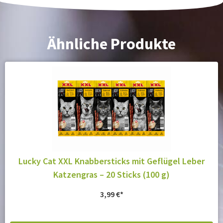
Ähnliche Produkte
Lucky Cat XXL Knabbersticks mit Geflügel Leber
Katzengras – 20 Sticks (100 g)
3,99
€