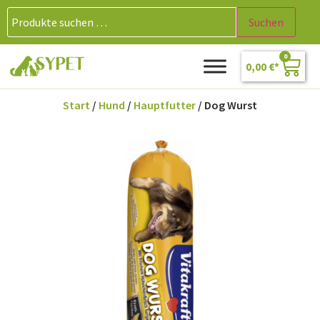
Suchen
0
0,00
€
Start
/
Hund
/
Hauptfutter
/ Dog Wurst