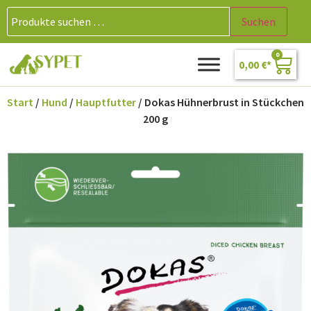
Suchen
0
0,00
€
Start
/
Hund
/
Hauptfutter
/ Dokas Hühnerbrust in Stückchen
200 g