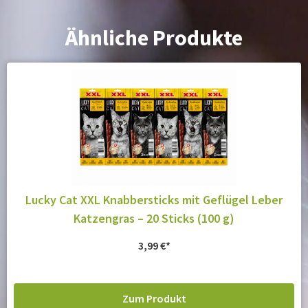
Ähnliche Produkte
Lucky Cat XXL Knabbersticks mit Geflügel Leber
Katzengras – 20 Sticks (100 g)
3,99
€
Zum Produkt