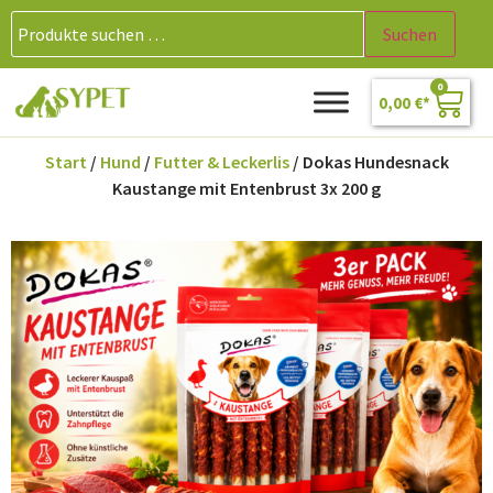
Suchen
0
0,00
€
Start
/
Hund
/
Futter & Leckerlis
/ Dokas Hundesnack
Kaustange mit Entenbrust 3x 200 g