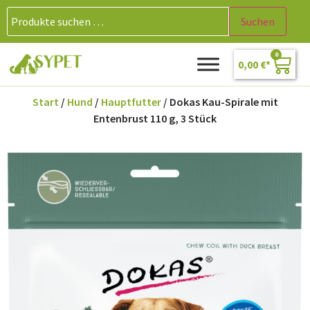
Suchen
0
0,00
€
Start
/
Hund
/
Hauptfutter
/ Dokas Kau-Spirale mit
Entenbrust 110 g, 3 Stück