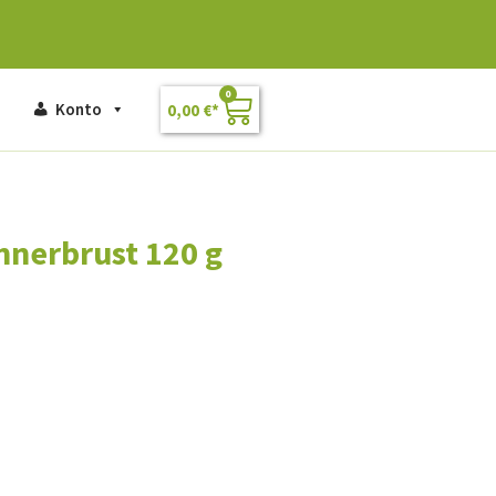
0
Konto
0,00
€
nerbrust 120 g