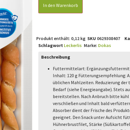
In den Warenkorb
Produkt enthält: 0,12
kg
SKU
0629308407
Ka
Schlagwort
Leckerlis
Marke:
Dokas
Beschreibung
Futtermittelart: Ergänzungsfuttermit
Inhalt: 120 g Fütterungsempfehlung: 
üblichen Mahlzeiten. Reduzierung der
Bedarf (siehe Energieangabe). Stets a
bereitstellen. Nach Anbruch bitte kühl
verschließen und Inhalt bald verfüttern
Absorber dient der Frische des Produkt
geeignet. Den Snack unter Aufsicht f
Hühnerbrustfilet, Stärke (Süßkartoffel,