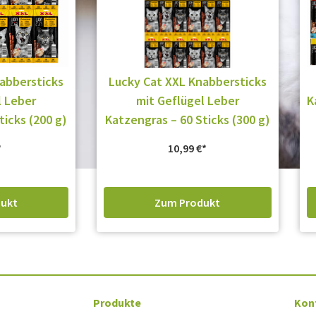
abbersticks
Lucky Cat XXL Knabbersticks
l Leber
mit Geflügel Leber
K
ticks (200 g)
Katzengras – 60 Sticks (300 g)
10,99
€
ukt
Zum Produkt
Produkte
Kon