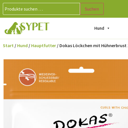
Suchen
Hund
Start
/
Hund
/
Hauptfutter
/ Dokas Löckchen mit Hühnerbrust 