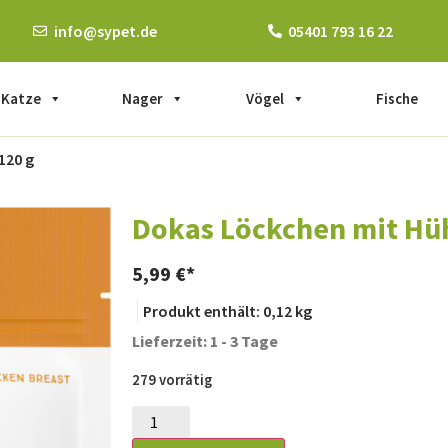
info@sypet.de
05401 793 16 22
Katze
Nager
Vögel
Fische
120 g
Dokas Löckchen mit Hüh
5,99
€
Produkt enthält: 0,12
kg
Lieferzeit: 1 - 3 Tage
279 vorrätig