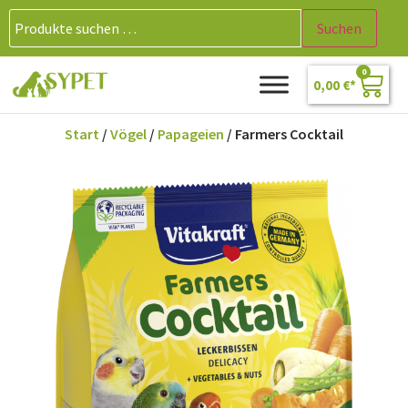
Suchen
0
0,00
€
Start
/
Vögel
/
Papageien
/ Farmers Cocktail