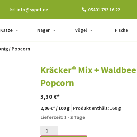
info@sypet.de
05401 793 16 22
Katze
Nager
Vögel
Fische
onig / Popcorn
Kräcker® Mix + Waldbeer
Popcorn
3,30
€
2,06
€
/
100
g
Produkt enthält: 160
g
Lieferzeit: 1 - 3 Tage