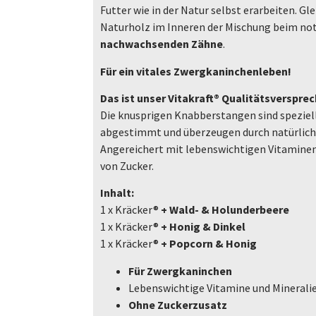
Futter wie in der Natur selbst erarbeiten. Gl
Naturholz im Inneren der Mischung beim n
nachwachsenden Zähne
.
Für ein vitales Zwergkaninchenleben!
Das ist unser Vitakraft® Qualitätsversprec
Die knusprigen Knabberstangen sind speziel
abgestimmt und überzeugen durch natürliche
Angereichert mit lebenswichtigen Vitaminen
von Zucker.
Inhalt:
1 x Kräcker®
+ Wald- & Holunderbeere
1 x Kräcker®
+ Honig & Dinkel
1 x Kräcker®
+ Popcorn & Honig
Für Zwergkaninchen
Lebenswichtige Vitamine und Minerali
Ohne Zuckerzusatz