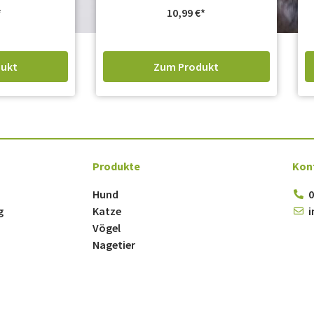
10,99
€
ukt
Zum Produkt
Produkte
Kon
Hund
0
g
Katze
i
Vögel
Nagetier