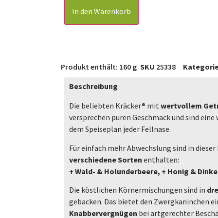
In den Warenkorb
Produkt enthält: 160
g
SKU
25338
Kategori
Beschreibung
Die beliebten Kräcker® mit
wertvollem Getr
versprechen puren Geschmack und sind ein
dem Speiseplan jeder Fellnase.
Für einfach mehr Abwechslung sind in dieser
verschiedene Sorten
enthalten:
+ Wald- & Holunderbeere, + Honig & Dinke
Die köstlichen Körnermischungen sind in
dre
gebacken. Das bietet den Zwergkaninchen e
Knabbervergnügen
bei artgerechter Beschäf