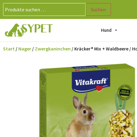
Suchen
Hund
Start
/
Nager
/
Zwergkaninchen
/ Kräcker® Mix + Waldbeere / H