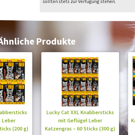
sollten stets zur Verfügung stehen.
Ähnliche Produkte
abbersticks
Lucky Cat XXL Knabbersticks
l Leber
mit Geflügel Leber
K
ticks (200 g)
Katzengras – 60 Sticks (300 g)