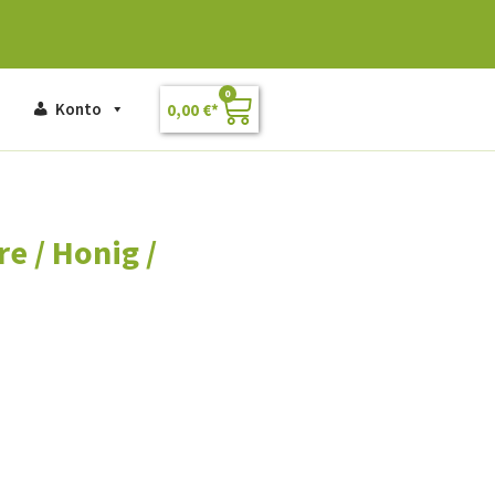
0
Konto
0,00
€
e / Honig /