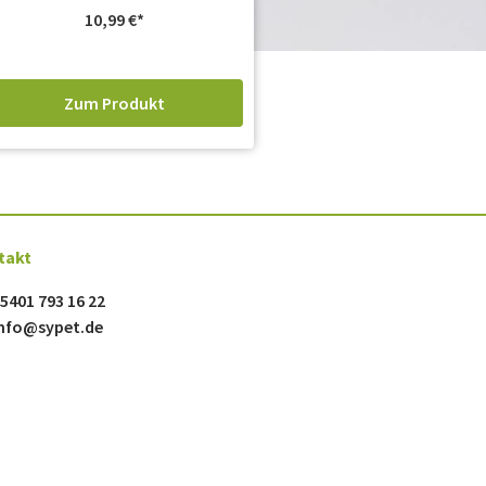
10,99
€
Zum Produkt
takt
5401 793 16 22
nfo@sypet.de