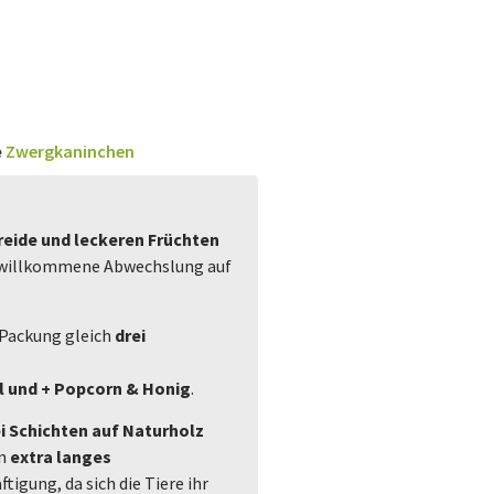
e
Zwergkaninchen
eide und leckeren Früchten
e willkommene Abwechslung auf
 Packung gleich
drei
l und + Popcorn & Honig
.
i Schichten auf Naturholz
in
extra langes
tigung, da sich die Tiere ihr