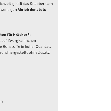
eichzeitig hilft das Knabbern am
otwendigen
Abrieb der stets
hen für Kräcker®:
l auf Zwergkaninchen
 Rohstoffe in hoher Qualität.
 und hergestellt ohne Zusatz
en