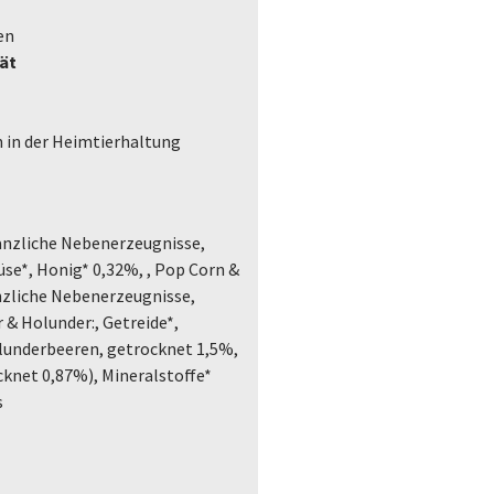
en
tät
 in der Heimtierhaltung
lanzliche Nebenerzeugnisse,
üse*, Honig* 0,32%, , Pop Corn &
anzliche Nebenerzeugnisse,
 & Holunder:, Getreide*,
lunderbeeren, getrocknet 1,5%,
knet 0,87%), Mineralstoffe*
s