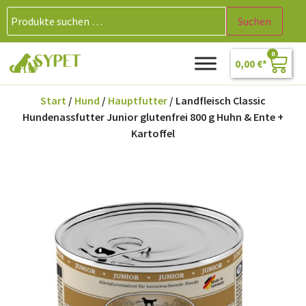
Suchen
0
0,00
€
Start
/
Hund
/
Hauptfutter
/ Landfleisch Classic
Hundenassfutter Junior glutenfrei 800 g Huhn & Ente +
Kartoffel