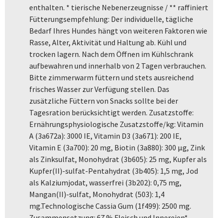
enthalten. * tierische Nebenerzeugnisse / ** raffiniert
Fütterungsempfehlung: Der individuelle, tägliche
Bedarf Ihres Hundes hängt von weiteren Faktoren wie
Rasse, Alter, Aktivität und Haltung ab. Kühl und
trocken lagern. Nach dem Öffnen im Kühlschrank
aufbewahren und innerhalb von 2 Tagen verbrauchen.
Bitte zimmerwarm füttern und stets ausreichend
frisches Wasser zur Verfügung stellen. Das
zusätzliche Füttern von Snacks sollte bei der
Tagesration berücksichtigt werden. Zusatzstoffe:
Ernährungsphysiologische Zusatzstoffe/kg: Vitamin
A (3a672a): 3000 IE, Vitamin D3 (3a671): 200 IE,
Vitamin E (3a700): 20 mg, Biotin (3a880): 300 µg, Zink
als Zinksulfat, Monohydrat (3b605): 25 mg, Kupfer als
Kupfer(II)-sulfat-Pentahydrat (3b405): 1,5 mg, Jod
als Kalziumjodat, wasserfrei (3b202): 0,75 mg,
Mangan(II)-sulfat, Monohydrat (503): 1,4
mg.Technologische Cassia Gum (1f499): 2500 mg.
Zusammensetzung: 67 % Fleisch und Innereien*