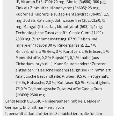
IE, Vitamin E (3a700): 20 mg, Biotin (3a880): 300 µg,
Zink als Zinksulfat, Monohydrat (3b605): 25 mg,
Kupfer als Kupfer(II)-sulfat-Pentahydrat (3b405): 1,5
mg, Jod als Kalziumjodat, wasserfrei (3b202):n0,75
mg, Mangan(II)-sulfat, Monohydrat (503): 1,4 mg.
Technologische Zusatzstoffe: Cassia Gum (1f499):
2500 mg. Zusammensetzung: 67 % Fleisch und
Innereien* (davon 30 % Rinderpansen), 21,7 %
Rinderbrühe, 5 % Reis, 3 % Karotten, 2 % Erbsen, 1 %
Mineralstoffe, 0,2 % Rapsöl**, 0,1 % Inulin (aus
Cichorium intybus L.). Kann Spuren anderer Zutaten
enthalten. * tierische Nebenerzeugnisse / ** raffiniert
Analytische Bestandteile: Protein: 9,5 %, Fettgehalt:
6,5 %, Rohasche: 2,3 %, Rohfaser: 0,5 %, Feuchtigkeit:
78,0 % Technologische Zusatzstoffe: Cassia Gum
(1f499): 2500 mg.
LandFleisch CLASSIC – Rinderpansen mit Reis, Made in
Germany, Enthält nur Fleisch von
lebensmittelkontrollierten Schlachttieren, die für den