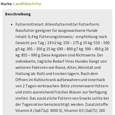
Marke:
LandFleisch Pur
Beschreibung
Futtermittelart: Alleinfuttermittel Futterform:
Nassfutter geeignet für ausgewachsene Hunde
Inhalt: 0,4 kg Fütterungshinweis/ -empfehlung nach
Gewicht pro Tag / 24 h2 kg: 150 – 175 g 10 kg: 510 – 590
g5 kg: 305 – 350 g 15 kg: 690 – 800 g7 kg: 390 – 450 g 20
kg: 855 – 990 g Diese Angaben sind Richtwerte. Der
individuelle, tägliche Bedarf Ihres Hundes hängt von
weiteren Faktoren wie Rasse, Alter, Aktivität und
Haltung ab. Kühl und trocken lagern. Nach dem
Öffnen im Kühlschrank aufbewahren und innerhalb
von 2 Tagen verbrauchen. Bitte zimmerwarm füttern
und stets ausreichend frisches Wasser zur Verfügung
stellen. Das zusätzliche Füttern von Snacks sollte bei
der Tagesration berücksichtigt werden. Zusatzstoffe:
Vitamin A (3a672a): 3000 IE, Vitamin D3 (3a671): 200