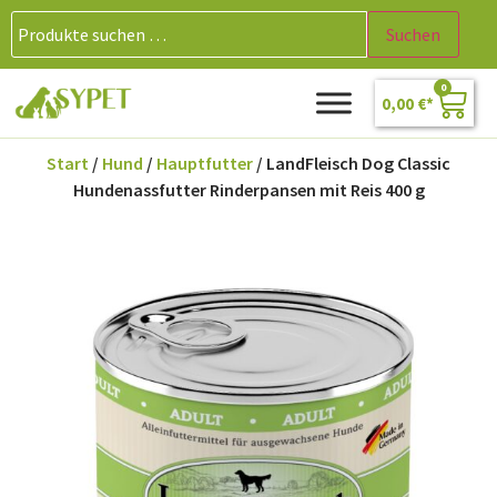
Suchen
0
0,00
€
Start
/
Hund
/
Hauptfutter
/ LandFleisch Dog Classic
Hundenassfutter Rinderpansen mit Reis 400 g