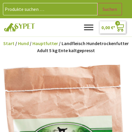
Suchen
0
0,00
€
Start
/
Hund
/
Hauptfutter
/ Landfleisch Hundetrockenfutter
Adult 5 kg Ente kaltgepresst