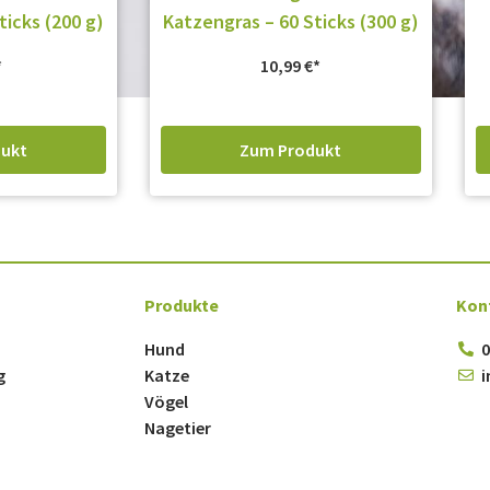
ticks (200 g)
Katzengras – 60 Sticks (300 g)
10,99
€
ukt
Zum Produkt
Produkte
Kon
Hund
0
g
Katze
i
Vögel
Nagetier