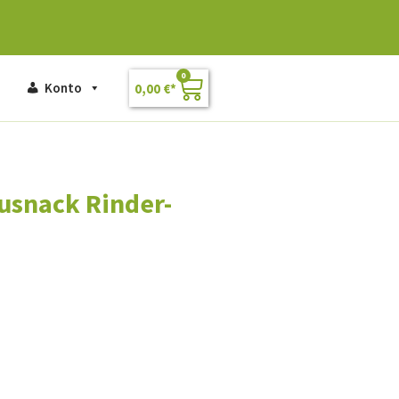
0
Konto
0,00
€
usnack Rinder-