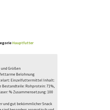
egorie
Hauptfutter
n und Größen
, fettarme Belohnung
lart: Einzelfuttermittel Inhalt:
e Bestandteile: Rohprotein: 71%,
hfaser: % Zusammensetzung: 100
hter und gut bekömmlicher Snack
e sind besonders aromatisch und