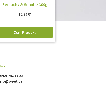
Seelachs & Scholle 300g
10,99
€
Zum Produkt
takt
5401 793 16 22
nfo@sypet.de