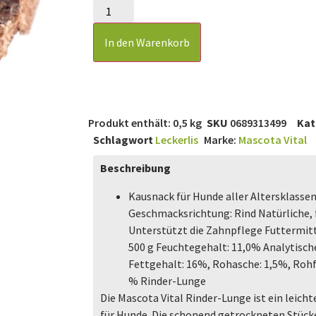
In den Warenkorb
Produkt enthält: 0,5
kg
SKU
0689313499
Kat
Schlagwort
Leckerlis
Marke:
Mascota Vital
Beschreibung
Kausnack für Hunde aller Altersklasse
Geschmacksrichtung: Rind Natürliche
Unterstützt die Zahnpflege Futtermitte
500 g Feuchtegehalt: 11,0% Analytisch
Fettgehalt: 16%, Rohasche: 1,5%, Ro
% Rinder-Lunge
Die Mascota Vital Rinder-Lunge ist ein leic
für Hunde. Die schonend getrockneten Stück