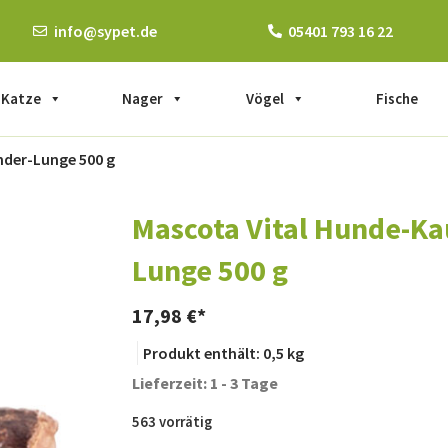
info@sypet.de
05401 793 16 22
Katze
Nager
Vögel
Fische
nder-Lunge 500 g
Mascota Vital Hunde-Ka
Lunge 500 g
17,98
€
Produkt enthält: 0,5
kg
Lieferzeit: 1 - 3 Tage
563 vorrätig