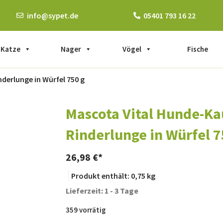
info@sypet.de
05401 793 16 22
Katze
Nager
Vögel
Fische
derlunge in Würfel 750 g
Mascota Vital Hunde-K
Rinderlunge in Würfel 7
26,98
€
Produkt enthält: 0,75
kg
Lieferzeit: 1 - 3 Tage
359 vorrätig