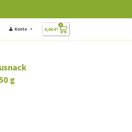
0
Konto
0,00
€
ausnack
50 g