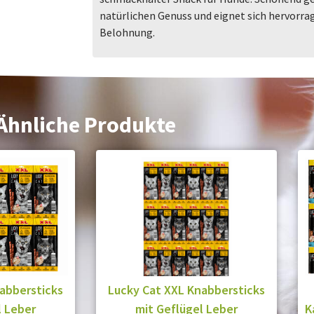
natürlichen Genuss und eignet sich hervorra
Belohnung.
Ähnliche Produkte
abbersticks
Lucky Cat XXL Knabbersticks
l Leber
mit Geflügel Leber
K