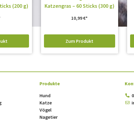
ticks (200 g)
Katzengras – 60 Sticks (300 g)
10,99
€
ukt
Zum Produkt
Produkte
Kon
Hund
0
g
Katze
i
Vögel
Nagetier