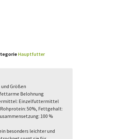
tegorie
Hauptfutter
n und Größen
, fettarme Belohnung
ermittel: Einzelfuttermittel
: Rohprotein: 50%, Fettgehalt:
 Zusammensetzung: 100 %
 ein besonders leichter und
rocknet sorgt sie für