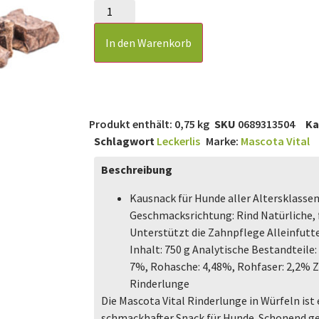
In den Warenkorb
Produkt enthält: 0,75
kg
SKU
0689313504
Ka
Schlagwort
Leckerlis
Marke:
Mascota Vital
Beschreibung
Kausnack für Hunde aller Altersklasse
Geschmacksrichtung: Rind Natürliche
Unterstützt die Zahnpflege Alleinfutt
Inhalt: 750 g Analytische Bestandteile
7%, Rohasche: 4,48%, Rohfaser: 2,2%
Rinderlunge
Die Mascota Vital Rinderlunge in Würfeln ist
schmackhafter Snack für Hunde. Schonend get