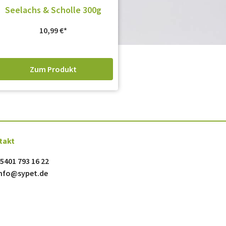
Seelachs & Scholle 300g
10,99
€
Zum Produkt
takt
5401 793 16 22
nfo@sypet.de