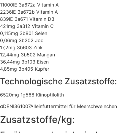
11000IE 3a672a Vitamin A
2236IE 3a672b Vitamin A
839IE 3a671 Vitamin D3
421mg 3a312 Vitamin C
0,115mg 3b801 Selen
0,06mg 3b202 Jod
17,2mg 3b603 Zink
12,44mg 3b502 Mangan
36,44mg 3b103 Eisen
4,85mg 3b405 Kupfer
Technologische Zusatzstoffe:
6520mg 1g568 Klinoptilolith
αDENI361007Alleinfuttermittel für Meerschweinchen
Zusatzstoffe/kg: