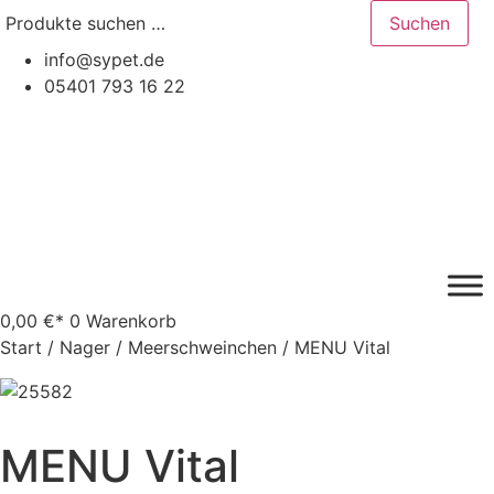
Suchen
Zum
Suchen
nach:
Inhalt
info@sypet.de
springen
05401 793 16 22
0,00
€
0
Warenkorb
Start
/
Nager
/
Meerschweinchen
/ MENU Vital
MENU Vital