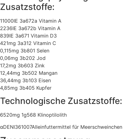
Zusatzstoffe:
11000IE 3a672a Vitamin A
2236IE 3a672b Vitamin A
839IE 3a671 Vitamin D3
421mg 3a312 Vitamin C
0,115mg 3b801 Selen
0,06mg 3b202 Jod
17,2mg 3b603 Zink
12,44mg 3b502 Mangan
36,44mg 3b103 Eisen
4,85mg 3b405 Kupfer
Technologische Zusatzstoffe:
6520mg 1g568 Klinoptilolith
αDENI361007Alleinfuttermittel für Meerschweinchen