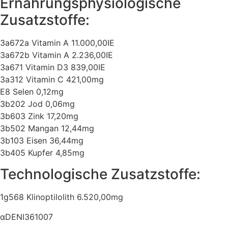
Ernährungsphysiologische
Zusatzstoffe:
3a672a Vitamin A 11.000,00IE
3a672b Vitamin A 2.236,00IE
3a671 Vitamin D3 839,00IE
3a312 Vitamin C 421,00mg
E8 Selen 0,12mg
3b202 Jod 0,06mg
3b603 Zink 17,20mg
3b502 Mangan 12,44mg
3b103 Eisen 36,44mg
3b405 Kupfer 4,85mg
Technologische Zusatzstoffe:
1g568 Klinoptilolith 6.520,00mg
αDENI361007