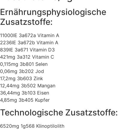
Ernährungsphysiologische
Zusatzstoffe:
11000IE 3a672a Vitamin A
2236IE 3a672b Vitamin A
839IE 3a671 Vitamin D3
421mg 3a312 Vitamin C
0,115mg 3b801 Selen
0,06mg 3b202 Jod
17,2mg 3b603 Zink
12,44mg 3b502 Mangan
36,44mg 3b103 Eisen
4,85mg 3b405 Kupfer
Technologische Zusatzstoffe:
6520mg 1g568 Klinoptilolith