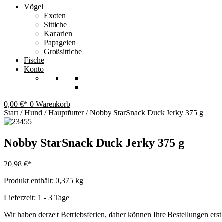
Vögel
Exoten
Sittiche
Kanarien
Papageien
Großsittiche
Fische
Konto
0,00
€
0
Warenkorb
Start
/
Hund
/
Hauptfutter
/ Nobby StarSnack Duck Jerky 375 g
Nobby StarSnack Duck Jerky 375 g
20,98
€
Produkt enthält: 0,375
kg
Lieferzeit: 1 - 3 Tage
Wir haben derzeit Betriebsferien, daher können Ihre Bestellungen ers