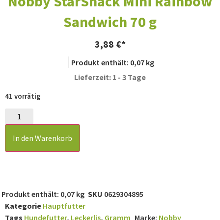
Nobby StarSnack Mini Rainbow
Sandwich 70 g
3,88
€
Produkt enthält: 0,07
kg
Lieferzeit: 1 - 3 Tage
41 vorrätig
In den Warenkorb
Produkt enthält: 0,07
kg
SKU
0629304895
Kategorie
Hauptfutter
Tags
Hundefutter
,
Leckerlis
,
Gramm
Marke:
Nobby