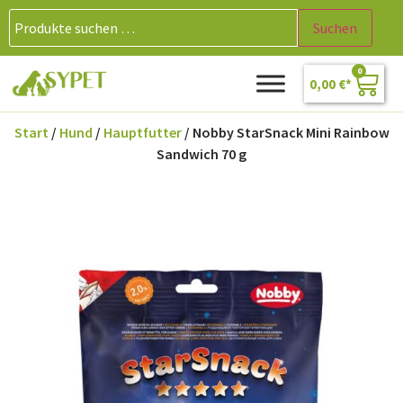
Suchen
0
0,00
€
Start
/
Hund
/
Hauptfutter
/ Nobby StarSnack Mini Rainbow
Sandwich 70 g