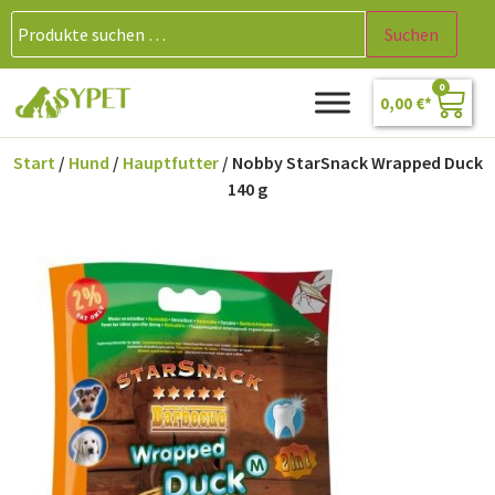
Suchen
0
0,00
€
Start
/
Hund
/
Hauptfutter
/ Nobby StarSnack Wrapped Duck
140 g