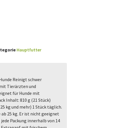
tegorie
Hauptfutter
Hunde Reinigt schwer
it Tierärzten und
eignet für Hunde mit
k Inhalt: 810 g (21 Stück)
5 kg und mehr) 1 Stück täglich.
 ab 25 kg. Er ist nicht geeignet
 jede Packung innerhalb von 14
 Extranapf mit frischem