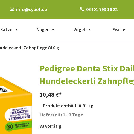
info@sypet.de
05401 793 16 22
Katze
Nager
Vögel
Fische
undeleckerli Zahnpflege 810 g
Pedigree Denta Stix Dai
Hundeleckerli Zahnpfle
10,48
€
Produkt enthält: 0,81
kg
Lieferzeit: 1 - 3 Tage
83 vorrätig