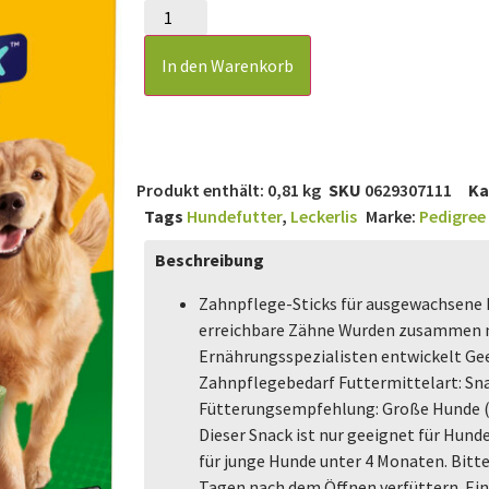
In den Warenkorb
Produkt enthält: 0,81
kg
SKU
0629307111
Ka
Tags
Hundefutter
,
Leckerlis
Marke:
Pedigree
Beschreibung
Zahnpflege-Sticks für ausgewachsene 
erreichbare Zähne Wurden zusammen m
Ernährungsspezialisten entwickelt Ge
Zahnpflegebedarf Futtermittelart: Snac
Fütterungsempfehlung: Große Hunde (2
Dieser Snack ist nur geeignet für Hunde
für junge Hunde unter 4 Monaten. Bitte
Tagen nach dem Öffnen verfüttern. Ein