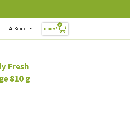
0
Konto
0,00
€
ly Fresh
ge 810 g