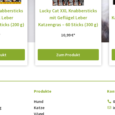
abbersticks
Lucky Cat XXL Knabbersticks
l Leber
mit Geflügel Leber
K
ticks (200 g)
Katzengras – 60 Sticks (300 g)
10,99
€
ukt
Zum Produkt
Produkte
Kon
Hund
0
g
Katze
i
Vögel