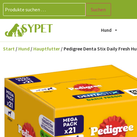
Suchen
Hund
Start
/
Hund
/
Hauptfutter
/ Pedigree Denta Stix Daily Fresh H