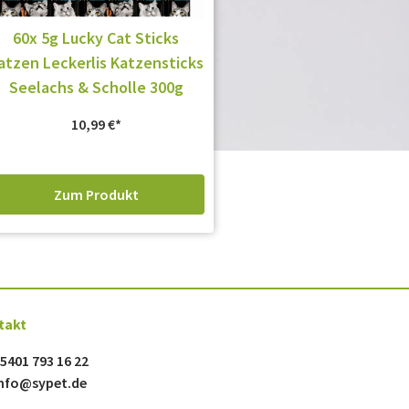
60x 5g Lucky Cat Sticks
atzen Leckerlis Katzensticks
Seelachs & Scholle 300g
10,99
€
Zum Produkt
takt
5401 793 16 22
nfo@sypet.de