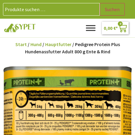
Suchen
0
0,00
€
Start
/
Hund
/
Hauptfutter
/ Pedigree Protein Plus
Hundenassfutter Adult 800 g Ente & Rind