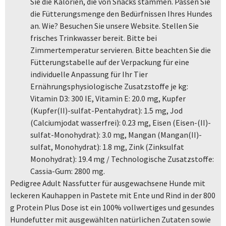
Sie die Kalorien, die von Snacks stammen. Passen Sie
die Fütterungsmenge den Bedürfnissen Ihres Hundes
an. Wie? Besuchen Sie unsere Website. Stellen Sie
frisches Trinkwasser bereit. Bitte bei
Zimmertemperatur servieren. Bitte beachten Sie die
Fütterungstabelle auf der Verpackung für eine
individuelle Anpassung für Ihr Tier
Ernährungsphysiologische Zusatzstoffe je kg:
Vitamin D3: 300 IE, Vitamin E: 20.0 mg, Kupfer
(Kupfer(II)-sulfat-Pentahydrat): 1.5 mg, Jod
(Calciumjodat wasserfrei): 0.23 mg, Eisen (Eisen-(II)-
sulfat-Monohydrat): 3.0 mg, Mangan (Mangan(II)-
sulfat, Monohydrat): 1.8 mg, Zink (Zinksulfat
Monohydrat): 19.4 mg / Technologische Zusatzstoffe:
Cassia-Gum: 2800 mg.
Pedigree Adult Nassfutter für ausgewachsene Hunde mit
leckeren Kauhappen in Pastete mit Ente und Rind in der 800
g Protein Plus Dose ist ein 100% vollwertiges und gesundes
Hundefutter mit ausgewählten natürlichen Zutaten sowie