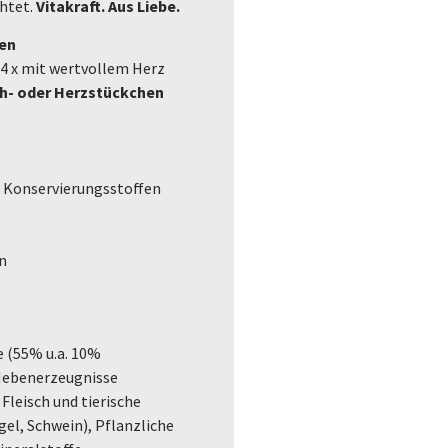
chtet.
Vitakraft. Aus Liebe.
en
, 4 x mit wertvollem Herz
ch- oder Herzstückchen
d Konservierungsstoffen
n
e (55% u.a. 10%
 Nebenerzeugnisse
 Fleisch und tierische
el, Schwein), Pflanzliche