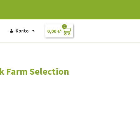
0
Konto
0,00
€
ck Farm Selection