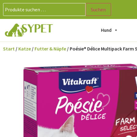
Suchen
Hund
Start
/
Katze
/
Futter & Näpfe
/ Poésie® Délice Multipack Farm 