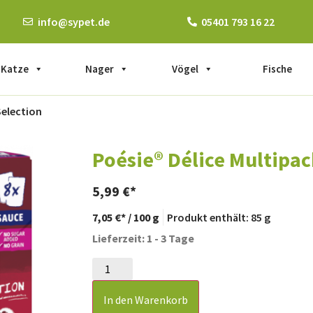
info@sypet.de
05401 793 16 22
Katze
Nager
Vögel
Fische
Selection
Poésie® Délice Multipa
5,99
€
7,05
€
/
100
g
Produkt enthält: 85
g
Lieferzeit: 1 - 3 Tage
In den Warenkorb