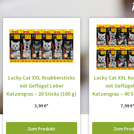
Lucky Cat XXL Knabbersticks
Lucky Cat XXL Kn
mit Geflügel Leber
mit Geflüge
Katzengras – 20 Sticks (100 g)
Katzengras – 40 S
3,99
€
7,99
€
Zum Produkt
Zum Prod