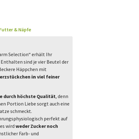
Futter & Näpfe
rm Selection“ erhält Ihr
! Enthalten sind je vier Beutel der
– leckere Häppchen mit
Herzstückchen
in
viel feiner
e durch höchste Qualität
, denn
n Portion Liebe sorgt auch eine
Katze schmeckt.
hrungsphysiologisch perfekt auf
es wird
weder Zucker noch
nstlicher Farb- und