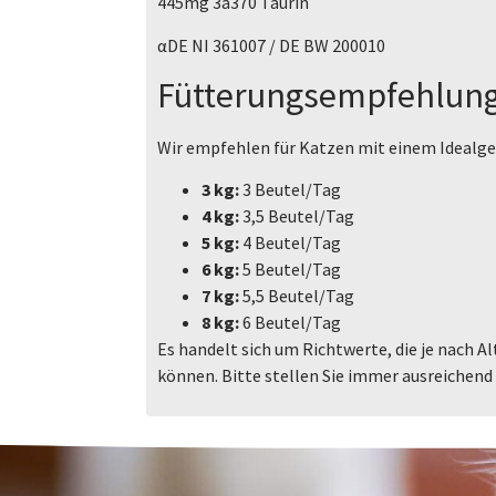
445mg 3a370 Taurin
αDE NI 361007 / DE BW 200010
Fütterungsempfehlung
Wir empfehlen für Katzen mit einem Idealg
3 kg:
3 Beutel/Tag
4 kg:
3,5 Beutel/Tag
5 kg:
4 Beutel/Tag
6 kg:
5 Beutel/Tag
7 kg:
5,5 Beutel/Tag
8 kg:
6 Beutel/Tag
Es handelt sich um Richtwerte, die je nach Alt
können. Bitte stellen Sie immer ausreichend 