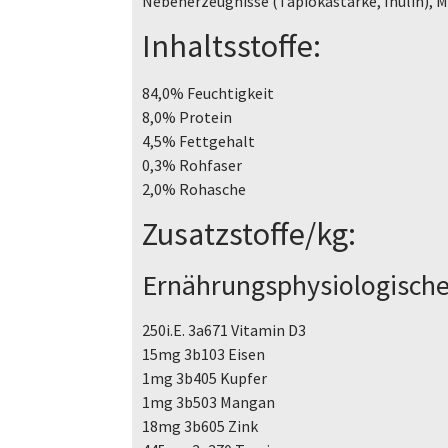
Nebenerzeugnisse (Tapiokastärke, Inulin), M
Inhaltsstoffe:
84,0% Feuchtigkeit
8,0% Protein
4,5% Fettgehalt
0,3% Rohfaser
2,0% Rohasche
Zusatzstoffe/kg:
Ernährungsphysiologische 
250i.E. 3a671 Vitamin D3
15mg 3b103 Eisen
1mg 3b405 Kupfer
1mg 3b503 Mangan
18mg 3b605 Zink