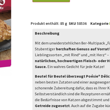
Produkt enthält: 85
g
SKU
58536
Kategorie
Beschreibung
Mit dem unwiderstehlichen 8er-Multipack „Fa
Stubentiger
herzhaften Genuss auf Vorrat
Lieblingssorten „mit Rind“ und „mit Herz“ 
natürlichen, hochwertigen
Fleisch- oder 
Sauce.
Ein wahres Gedicht für jede Katze!
Beutel für Beutel überzeugt Poésie® Délic
neben besten Zutaten und einer ausgewogene
schonende Zubereitung dafür, dass es Ihrer 
Selbstverständlich sind die Rezepturen ernä
die Bedürfnisse von Katzen abgestimmt und 
Getreide zugesetzt
. Auch auf die Zugabe kü