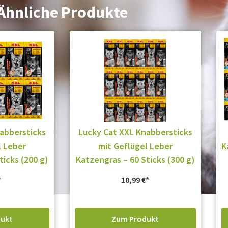
Ähnliche Produkte
abbersticks
Lucky Cat XXL Knabbersticks
l Leber
mit Geflügel Leber
K
ticks (200 g)
Katzengras – 60 Sticks (300 g)
10,99
€
ukt
Zum Produkt