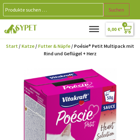
Suchen
0
0,00
€
Start
/
Katze
/
Futter & Näpfe
/ Poésie® Petit Multipack mit
Rind und Geflügel + Herz