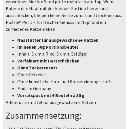
verwöhnen Sie Ihre Samtpfote mehrfach am Tag. Wenn
Katzen den Napf mit der kleinen Portion leeren und
ausschlecken, bleiben keine Reste zurück und trocknen aus.
Poésie® Petit – für frischen Genuss im Napf und ein
zufriedenes Katzenleben!
Nassfutter für ausgewachsene Katzen
Im neuen 50g Portionsbeutel
Inhalt: 3 x mit Rind, 3 x mit Geflügel
Verfeinert mit Herzstückchen
Ohne Zuckerzusatz
Ohne Getreide
Ohne künstliche Farb- und Konservierungsstoffe
Made in Germany
Vorratspack mit 6 Beuteln à 50 g
Alleinfuttermittel für ausgewachsene Katzen
Zusammensetzung:
– Mit Geflügel und Herz: 55% Fleisch und tierische