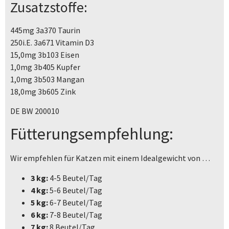
Zusatzstoffe:
445mg 3a370 Taurin
250i.E. 3a671 Vitamin D3
15,0mg 3b103 Eisen
1,0mg 3b405 Kupfer
1,0mg 3b503 Mangan
18,0mg 3b605 Zink
DE BW 200010
Fütterungsempfehlung:
Wir empfehlen für Katzen mit einem Idealgewicht von …
3 kg:
4-5 Beutel/Tag
4 kg:
5-6 Beutel/Tag
5 kg:
6-7 Beutel/Tag
6 kg:
7-8 Beutel/Tag
7 kg:
8 Beutel/Tag