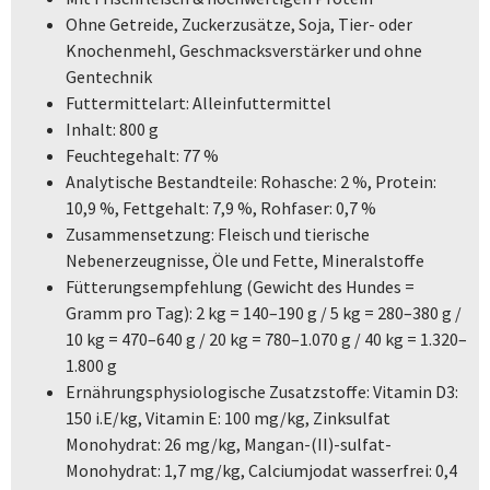
Ohne Getreide, Zuckerzusätze, Soja, Tier- oder
Knochenmehl, Geschmacksverstärker und ohne
Gentechnik
Futtermittelart: Alleinfuttermittel
Inhalt: 800 g
Feuchtegehalt: 77 %
Analytische Bestandteile: Rohasche: 2 %, Protein:
10,9 %, Fettgehalt: 7,9 %, Rohfaser: 0,7 %
Zusammensetzung: Fleisch und tierische
Nebenerzeugnisse, Öle und Fette, Mineralstoffe
Fütterungsempfehlung (Gewicht des Hundes =
Gramm pro Tag): 2 kg = 140–190 g / 5 kg = 280–380 g /
10 kg = 470–640 g / 20 kg = 780–1.070 g / 40 kg = 1.320–
1.800 g
Ernährungsphysiologische Zusatzstoffe: Vitamin D3:
150 i.E/kg, Vitamin E: 100 mg/kg, Zinksulfat
Monohydrat: 26 mg/kg, Mangan-(II)-sulfat-
Monohydrat: 1,7 mg/kg, Calciumjodat wasserfrei: 0,4