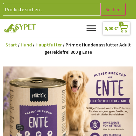
Suchen
0
0,00
€
Start
/
Hund
/
Hauptfutter
/ Primox Hundenassfutter Adult
getreidefrei 800 g Ente