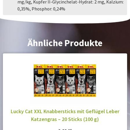
mg/kg, Kupfer II-Glycinchelat-Hydrat: 2 mg, Kalzium:
0,35%, Phosphor: 0,24%
Ähnliche Produkte
Lucky Cat XXL Knabbersticks mit Geflügel Leber
Katzengras – 20 Sticks (100 g)