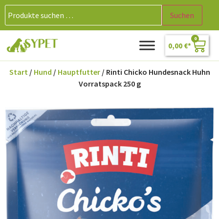
Suchen
0
0,00
€
Start
/
Hund
/
Hauptfutter
/ Rinti Chicko Hundesnack Huhn
Vorratspack 250 g