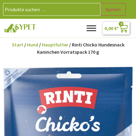
Suchen
0
0,00
€
Start
/
Hund
/
Hauptfutter
/ Rinti Chicko Hundesnack
Kaninchen Vorratspack 170 g