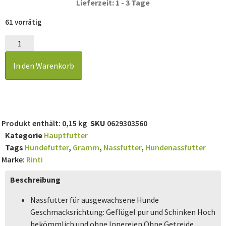
Lieferzeit: 1 - 3 Tage
61 vorrätig
In den Warenkorb
Produkt enthält: 0,15
kg
SKU
0629303560
Kategorie
Hauptfutter
Tags
Hundefutter
,
Gramm
,
Nassfutter
,
Hundenassfutter
Marke:
Rinti
Beschreibung
Nassfutter für ausgewachsene Hunde
Geschmacksrichtung: Geflügel pur und Schinken Hoch
bekömmlich und ohne Innereien Ohne Getreide,