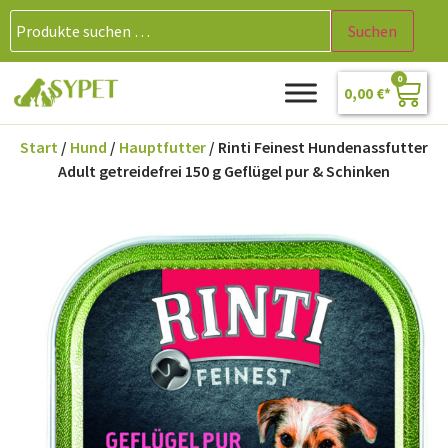
Suchen
0
0,00
€
Start
/
Hund
/
Hauptfutter
/ Rinti Feinest Hundenassfutter
Adult getreidefrei 150 g Geflügel pur & Schinken