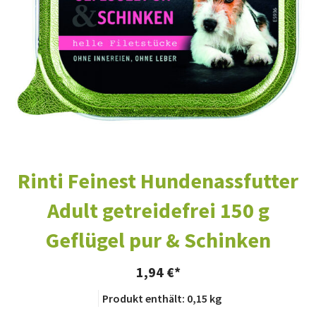
Rinti Feinest Hundenassfutter
Adult getreidefrei 150 g
Geflügel pur & Schinken
1,94
€
Produkt enthält: 0,15
kg