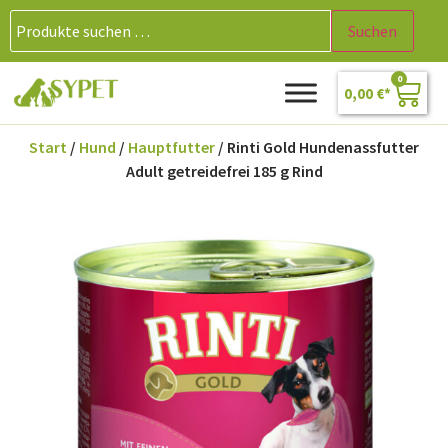
Suchen
0
0,00
€
Start
/
Hund
/
Hauptfutter
/ Rinti Gold Hundenassfutter
Adult getreidefrei 185 g Rind