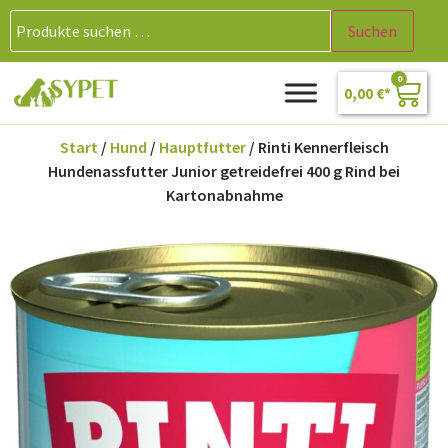
Suchen
0
0,00
€
Start
/
Hund
/
Hauptfutter
/ Rinti Kennerfleisch
Hundenassfutter Junior getreidefrei 400 g Rind bei
Kartonabnahme