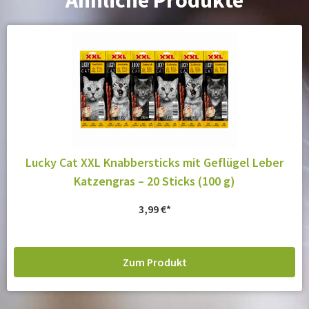
Ähnliche Produkte
Lucky Cat XXL Knabbersticks mit Geflügel Leber
Katzengras – 20 Sticks (100 g)
3,99
€
Zum Produkt