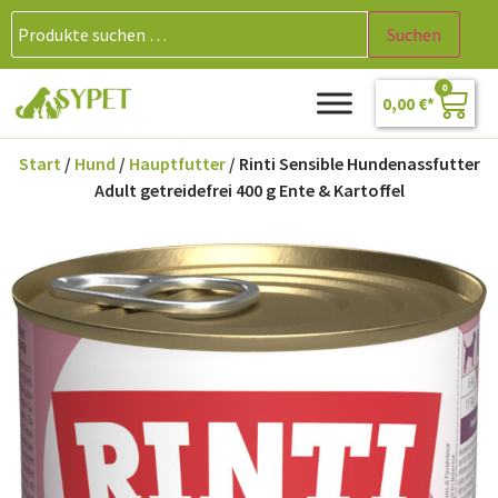
Suchen
0
0,00
€
Start
/
Hund
/
Hauptfutter
/ Rinti Sensible Hundenassfutter
Adult getreidefrei 400 g Ente & Kartoffel