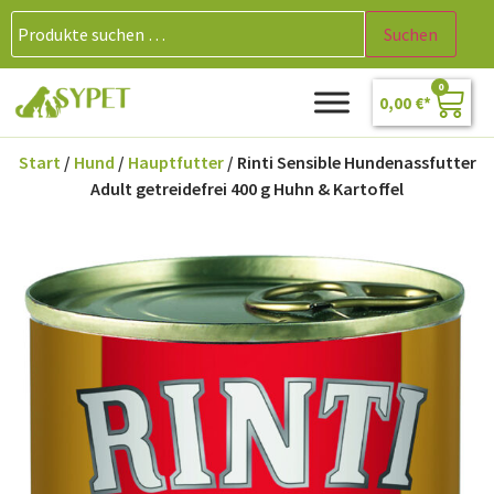
Suchen
0
0,00
€
Start
/
Hund
/
Hauptfutter
/ Rinti Sensible Hundenassfutter
Adult getreidefrei 400 g Huhn & Kartoffel