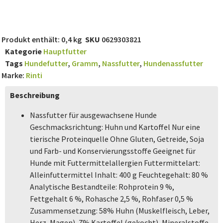
Produkt enthält: 0,4
kg
SKU
0629303821
Kategorie
Hauptfutter
Tags
Hundefutter
,
Gramm
,
Nassfutter
,
Hundenassfutter
Marke:
Rinti
Beschreibung
Nassfutter für ausgewachsene Hunde
Geschmacksrichtung: Huhn und Kartoffel Nur eine
tierische Proteinquelle Ohne Gluten, Getreide, Soja
und Farb- und Konservierungsstoffe Geeignet für
Hunde mit Futtermittelallergien Futtermittelart:
Alleinfuttermittel Inhalt: 400 g Feuchtegehalt: 80 %
Analytische Bestandteile: Rohprotein 9 %,
Fettgehalt 6 %, Rohasche 2,5 %, Rohfaser 0,5 %
Zusammensetzung: 58% Huhn (Muskelfleisch, Leber,
Herz, Magen), 7% Kartoffel (gekocht), Mineralstoffe.