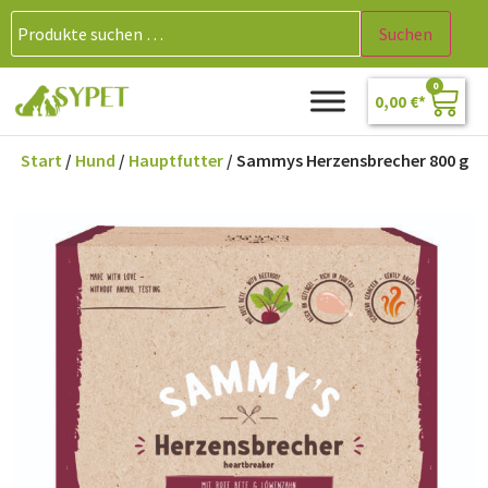
Suchen
0
0,00
€
Start
/
Hund
/
Hauptfutter
/ Sammys Herzensbrecher 800 g