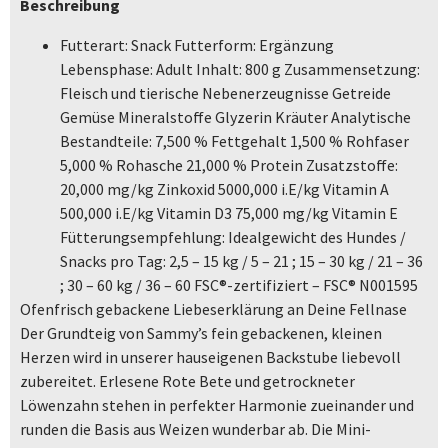
Beschreibung
Futterart: Snack Futterform: Ergänzung
Lebensphase: Adult Inhalt: 800 g Zusammensetzung:
Fleisch und tierische Nebenerzeugnisse Getreide
Gemüse Mineralstoffe Glyzerin Kräuter Analytische
Bestandteile: 7,500 % Fettgehalt 1,500 % Rohfaser
5,000 % Rohasche 21,000 % Protein Zusatzstoffe:
20,000 mg/kg Zinkoxid 5000,000 i.E/kg Vitamin A
500,000 i.E/kg Vitamin D3 75,000 mg/kg Vitamin E
Fütterungsempfehlung: Idealgewicht des Hundes /
Snacks pro Tag: 2,5 – 15 kg / 5 – 21 ; 15 – 30 kg / 21 – 36
; 30 – 60 kg / 36 – 60 FSC®-zertifiziert – FSC® N001595
Ofenfrisch gebackene Liebeserklärung an Deine Fellnase
Der Grundteig von Sammy’s fein gebackenen, kleinen
Herzen wird in unserer hauseigenen Backstube liebevoll
zubereitet. Erlesene Rote Bete und getrockneter
Löwenzahn stehen in perfekter Harmonie zueinander und
runden die Basis aus Weizen wunderbar ab. Die Mini-