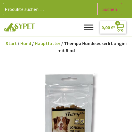
Suchen
0
0,00
€
Start
/
Hund
/
Hauptfutter
/ Thempa Hundeleckerli Longini
mit Rind