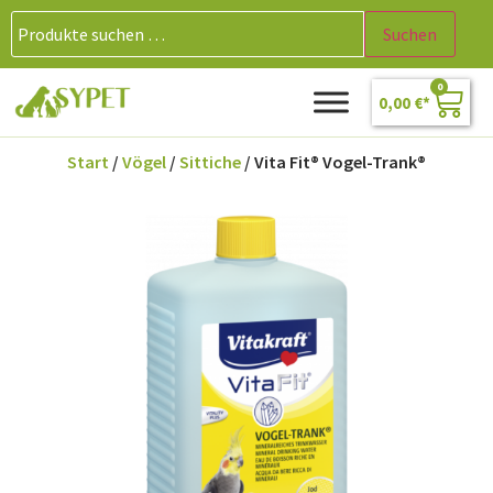
Suchen
0
0,00
€
Start
/
Vögel
/
Sittiche
/ Vita Fit® Vogel-Trank®