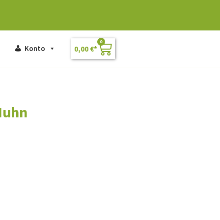
0
Konto
0,00
€
 Huhn