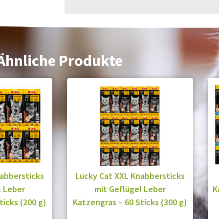
Ähnliche Produkte
abbersticks
Lucky Cat XXL Knabbersticks
l Leber
mit Geflügel Leber
K
ticks (200 g)
Katzengras – 60 Sticks (300 g)