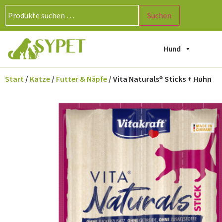
Suchen
Hund
Start
/
Katze
/
Futter & Näpfe
/ Vita Naturals® Sticks + Huhn