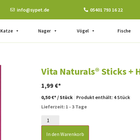
info@sypet.de
05401 793 16 22
Katze
Nager
Vögel
Fische
Vita Naturals® Sticks +
1,99
€
0,50
€
/
Stück
Produkt enthält: 4
Stück
Lieferzeit: 1 - 3 Tage
In den Warenkorb