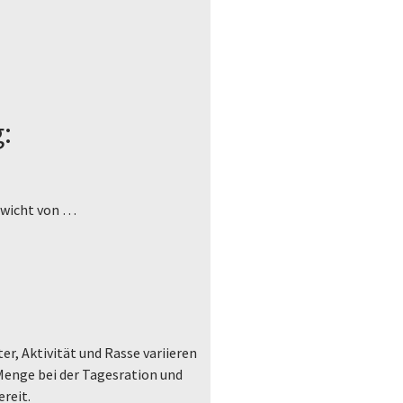
:
ewicht von …
er, Aktivität und Rasse variieren
 Menge bei der Tagesration und
reit.