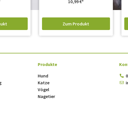
10,99
€
ukt
Zum Produkt
Produkte
Kon
Hund
0
g
Katze
i
Vögel
Nagetier