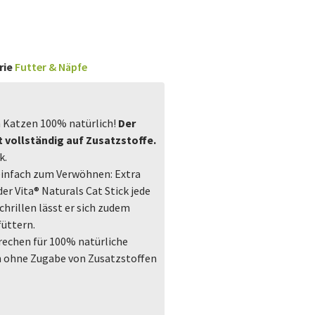
rie
Futter & Näpfe
n Katzen 100% natürlich!
Der
et vollständig auf Zusatzstoffe.
k.
einfach zum Verwöhnen: Extra
der Vita® Naturals Cat Stick jede
hrillen lässt er sich zudem
füttern.
prechen für 100% natürliche
ch ohne Zugabe von Zusatzstoffen