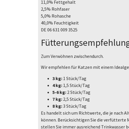
11,0% Fettgehalt
2,5% Rohfaser
5,0% Rohasche
40,0% Feuchtigkeit
DE 06 631 009 3525
Fütterungsempfehlung
Zum Verwöhnen zwischendurch.
Wir empfehlen für Katzen mit einem Idealg
3 kg:
1 Stück/Tag
4 kg:
1,5 Stück/Tag
5-6 kg:
2 Stück/Tag
7 kg:
2,5 Stück/Tag
8 kg:
3 Stück/Tag
Es handelt sich um Richtwerte, die je nach Alt
können. Berücksichtigen Sie die verfütterte
stellen Sie immer ausreichend Trinkwasser be