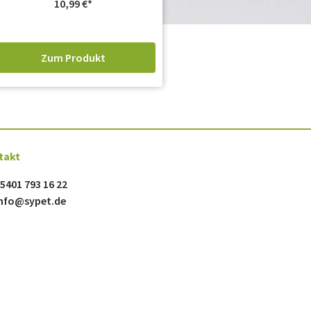
10,99
€
Zum Produkt
takt
5401 793 16 22
nfo@sypet.de