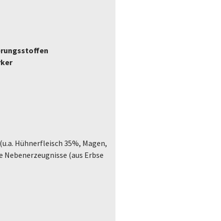
erungsstoffen
rker
(u.a. Hühnerfleisch 35%, Magen,
he Nebenerzeugnisse (aus Erbse