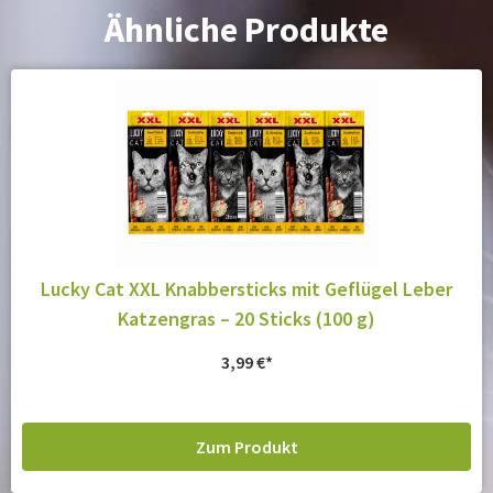
Ähnliche Produkte
Lucky Cat XXL Knabbersticks mit Geflügel Leber
Katzengras – 20 Sticks (100 g)
3,99
€
Zum Produkt