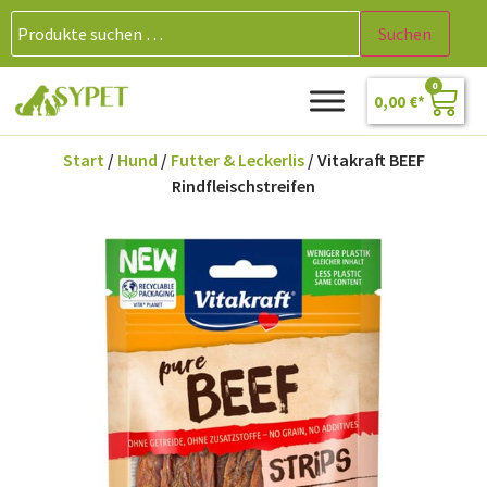
Suchen
0
0,00
€
Start
/
Hund
/
Futter & Leckerlis
/ Vitakraft BEEF
Rindfleischstreifen