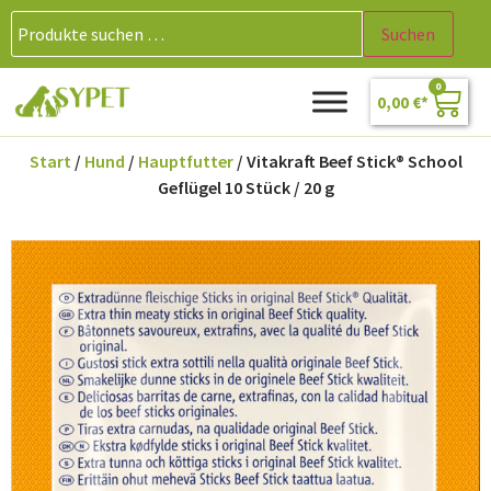
Suchen
0
0,00
€
Start
/
Hund
/
Hauptfutter
/ Vitakraft Beef Stick® School
Geflügel 10 Stück / 20 g