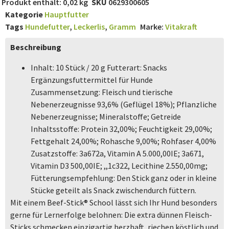
Produkt enthält: 0,02
kg
SKU
0629300605
Kategorie
Hauptfutter
Tags
Hundefutter
,
Leckerlis
,
Gramm
Marke:
Vitakraft
Beschreibung
Inhalt: 10 Stück / 20 g Futterart: Snacks
Ergänzungsfuttermittel für Hunde
Zusammensetzung: Fleisch und tierische
Nebenerzeugnisse 93,6% (Geflügel 18%); Pflanzliche
Nebenerzeugnisse; Mineralstoffe; Getreide
Inhaltsstoffe: Protein 32,00%; Feuchtigkeit 29,00%;
Fettgehalt 24,00%; Rohasche 9,00%; Rohfaser 4,00%
Zusatzstoffe: 3a672a, Vitamin A 5.000,00IE; 3a671,
Vitamin D3 500,00IE; ,,1c322, Lecithine 2.550,00mg;
Fütterungsempfehlung: Den Stick ganz oder in kleine
Stücke geteilt als Snack zwischendurch füttern.
Mit einem Beef-Stick® School lässt sich Ihr Hund besonders
gerne für Lernerfolge belohnen: Die extra dünnen Fleisch-
Sticks schmecken einzigartig herzhaft, riechen köstlich und