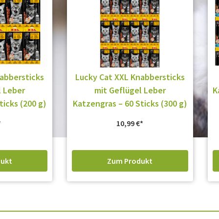
abbersticks
Lucky Cat XXL Knabbersticks
l Leber
mit Geflügel Leber
K
ticks (200 g)
Katzengras – 60 Sticks (300 g)
10,99
€
ukt
Zum Produkt