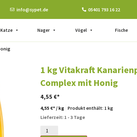
info@sypet.de
05401 793 16 22
Katze
Nager
Vögel
Fische
Honig
1 kg Vitakraft Kanarienp
Complex mit Honig
4,55
€
4,55
€
/
kg
Produkt enthält: 1
kg
Lieferzeit: 1 - 3 Tage