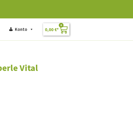
0
Konto
0,00
€
erle Vital