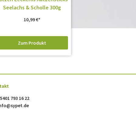
Seelachs & Scholle 300g
10,99
€
Zum Produkt
takt
5401 793 16 22
nfo@sypet.de