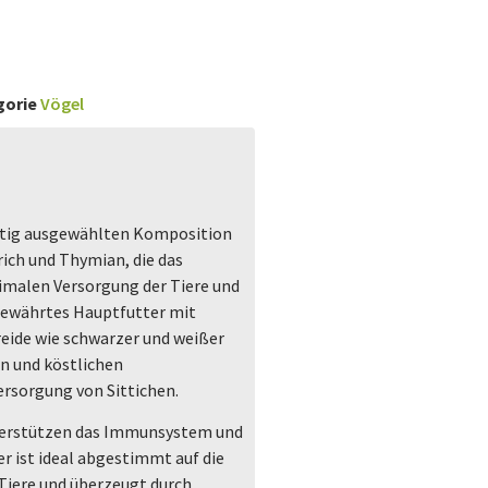
gorie
Vögel
ältig ausgewählten Komposition
rich und Thymian, die das
imalen Versorgung der Tiere und
bewährtes Hauptfutter mit
eide wie schwarzer und weißer
n und köstlichen
sorgung von Sittichen.
nterstützen das Immunsystem und
er ist ideal abgestimmt auf die
Tiere und überzeugt durch