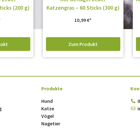
ticks (200 g)
Katzengras – 60 Sticks (300 g)
10,99
€
ukt
Zum Produkt
Produkte
Kon
Hund
0
g
Katze
i
Vögel
Nagetier