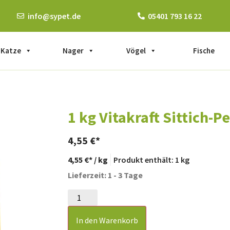
info@sypet.de
05401 793 16 22
Katze
Nager
Vögel
Fische
1 kg Vitakraft Sittich-P
4,55
€
4,55
€
/
kg
Produkt enthält: 1
kg
Lieferzeit: 1 - 3 Tage
In den Warenkorb