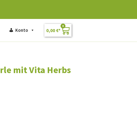
0
Konto
0,00
€
erle mit Vita Herbs