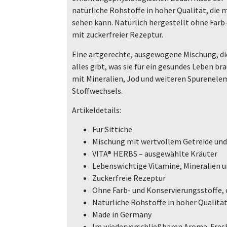
natürliche Rohstoffe in hoher Qualität, die 
sehen kann. Natürlich hergestellt ohne Farb
mit zuckerfreier Rezeptur.
Eine artgerechte, ausgewogene Mischung, di
alles gibt, was sie für ein gesundes Leben b
mit Mineralien, Jod und weiteren Spurenele
Sto­ffwechsels.
Artikeldetails:
Für Sittiche
Mischung mit wertvollem Getreide und
VITA® HERBS – ausgewählte Kräuter
Lebenswichtige Vitamine, Mineralien 
Zuckerfreie Rezeptur
Ohne Farb- und Konservierungsstoffe,
Natürliche Rohstoffe in hoher Qualitä
Made in Germany
Im wiederverschließbaren Aroma-Fres