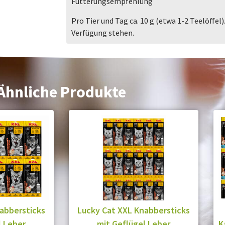
Fütterungsempfehlung
Pro Tier und Tag ca. 10 g (etwa 1-2 Teelöffel)
Verfügung stehen.
Ähnliche Produkte
abbersticks
Lucky Cat XXL Knabbersticks
l Leber
mit Geflügel Leber
K